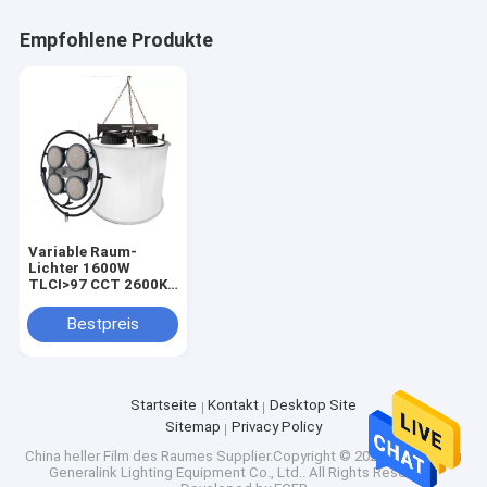
Empfohlene Produkte
Variable Raum-
Lichter 1600W
TLCI>97 CCT 2600K-
6600K LED für Film-
und Studio-
Bestpreis
Beleuchtung
Startseite
Kontakt
Desktop Site
Sitemap
Privacy Policy
China heller Film des Raumes
Supplier.Copyright © 2025 Zhengzhou
Generalink Lighting Equipment Co., Ltd.. All Rights Reserved.