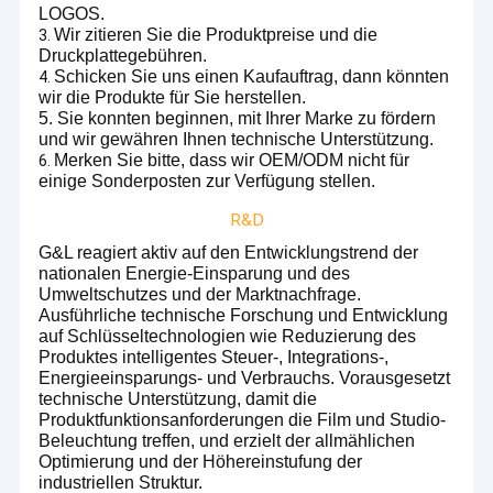
LOGOS.
Wir zitieren Sie die Produktpreise und die
3.
Druckplattegebühren.
Schicken Sie uns einen Kaufauftrag, dann könnten
4.
wir die Produkte für Sie herstellen.
5.
Sie konnten beginnen, mit Ihrer Marke zu fördern
und wir gewähren Ihnen technische Unterstützung.
Merken Sie bitte, dass wir OEM/ODM nicht für
6.
einige Sonderposten zur Verfügung stellen.
R&D
G&L reagiert aktiv auf den Entwicklungstrend der
nationalen Energie-Einsparung und des
Umweltschutzes und der Marktnachfrage.
Ausführliche technische Forschung und Entwicklung
auf Schlüsseltechnologien wie Reduzierung des
Produktes intelligentes Steuer-, Integrations-,
Zuhause
Energieeinsparungs- und Verbrauchs. Vorausgesetzt
G&L-Beleuchtung im Jahre 2010 hergestellt, gefunden in der
technische Unterstützung, damit die
Produkte
der Sendungs-Beleuchtungsproduktion Chinas LED
Produktfunktionsanforderungen die Film und Studio-
intensiven Mitte: Henan.
Beleuchtung treffen, und erzielt der allmählichen
Wir sind ein führender Hersteller von LED-
Optimierung und der Höhereinstufung der
Werksführung
Beleuchtungsprodukten für das Filmen,
industriellen Struktur.