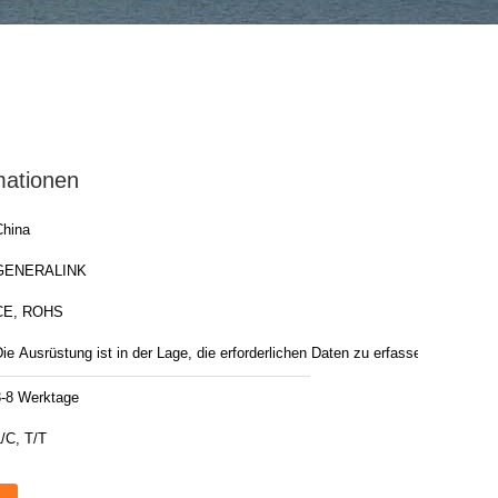
mationen
China
GENERALINK
CE, ROHS
ie Ausrüstung ist in der Lage, die erforderlichen Daten zu erfassen und zu
erarbeiten.
3-8 Werktage
/C, T/T