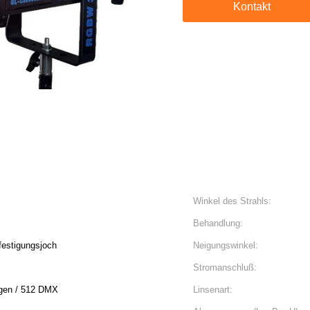
Kontakt
Winkel des Strahls:
Behandlung:
efestigungsjoch
Neigungswinkel:
Stromanschluß:
gen / 512 DMX
Linsenart: