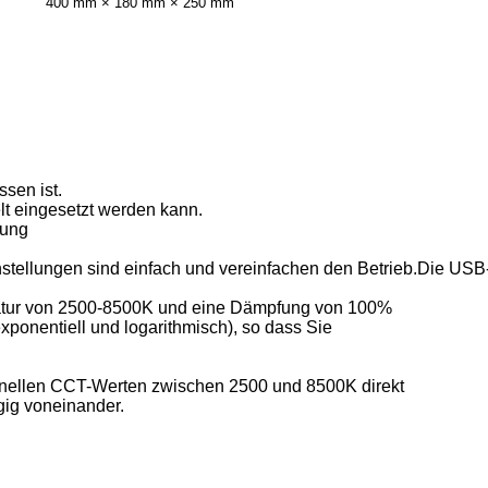
400 mm × 180 mm × 250 mm
sen ist.
lt eingesetzt werden kann.
sung
stellungen sind einfach und vereinfachen den Betrieb.
Die USB-
ratur von 2500-8500K und eine Dämpfung von 100%
xponentiell und logarithmisch), so dass Sie
nellen CCT-Werten zwischen 2500 und 8500K direkt
gig voneinander.