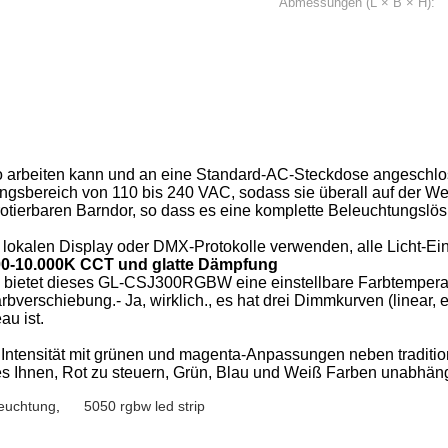
Abmessungen (L × B × H):
arbeiten kann und an eine Standard-AC-Steckdose angeschlos
ungsbereich von 110 bis 240 VAC, sodass sie überall auf der We
 rotierbaren Barndor, so dass es eine komplette Beleuchtungslö
 lokalen Display oder DMX-Protokolle verwenden, alle Licht-Ein
00-10.000K CCT und glatte Dämpfung
8 bietet dieses GL-CSJ300RGBW eine einstellbare Farbtempe
erschiebung.- Ja, wirklich., es hat drei Dimmkurven (linear, e
u ist.
tensität mit grünen und magenta-Anpassungen neben traditio
s Ihnen, Rot zu steuern, Grün, Blau und Weiß Farben unabhän
euchtung
,
5050 rgbw led strip