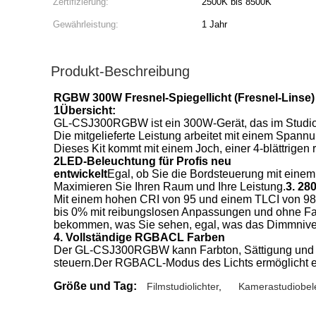
Zertifizierung:
2500K bis 8500K
Gewährleistung:
1 Jahr
Produkt-Beschreibung
RGBW 300W Fresnel-Spiegellicht (Fresnel-Linse)
1Übersicht:
GL-CSJ300RGBW ist ein 300W-Gerät, das im Studio 
Die mitgelieferte Leistung arbeitet mit einem Spann
Dieses Kit kommt mit einem Joch, einer 4-blättrigen
2LED-Beleuchtung für Profis neu
entwickelt
Egal, ob Sie die Bordsteuerung mit einem
Maximieren Sie Ihren Raum und Ihre Leistung.
3. 28
Mit einem hohen CRI von 95 und einem TLCI von 9
bis 0% mit reibungslosen Anpassungen und ohne Farbv
bekommen, was Sie sehen, egal, was das Dimmnivea
4. Vollständige RGBACL Farben
Der GL-CSJ300RGBW kann Farbton, Sättigung und In
steuern.Der RGBACL-Modus des Lichts ermöglicht e
Größe und Tag:
Filmstudiolichter
,
Kamerastudiobel