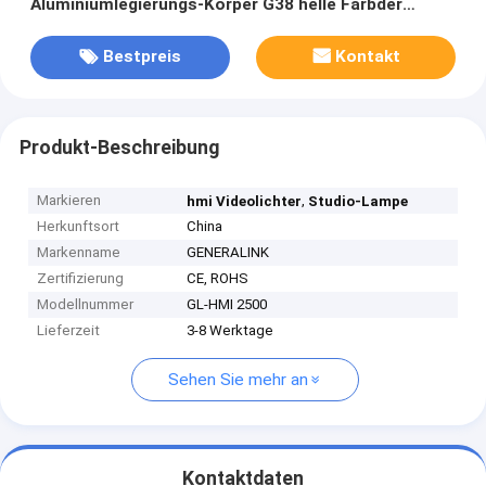
Aluminiumlegierungs-Körper G38 helle Farbder
temperatur-6000K
Bestpreis
Kontakt
Produkt-Beschreibung
Markieren
,
hmi Videolichter
Studio-Lampe
Herkunftsort
China
Markenname
GENERALINK
Zertifizierung
CE, ROHS
Modellnummer
GL-HMI 2500
Lieferzeit
3-8 Werktage
Sehen Sie mehr an
Kontaktdaten