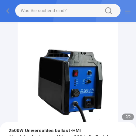
2
/
2
2500W Universaldes ballast-HMI