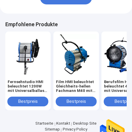
Empfohlene Produkte
Fernsehstudio HMI
Film HMI beleuchtet
Berufsfilm HM
beleuchtet 1200W
Gleichheits-hellen
beleuchtet 40
mit Universalballast,
Fachmann M40 mit
mit Universalf
Studio-Lichter für
Universalvideo-
Licht des balla
Video
Lichtern des ballast-
HMI
Bestpreis
Bestpreis
Bestprei
HMI
Startseite
Kontakt
Desktop Site
Sitemap
Privacy Policy