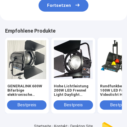
Fortsetzen
Empfohlene Produkte
GENERALINK 600W
Hohe Lichtleistung
Rundfunkbele
Bifarbige
200W LED Fresnel
100W LED Fres
elektronische
Light Daylight
Videolicht Hoh
Fokussierung
Batterie für Film-
Wolfram Fresn
Fresnel-Spot-Licht
und
Licht Ersatz 
Bestpreis
Bestpreis
Bestprei
Studiobeleuchtung
((Pole betrieb
((Pole-Operated
Joch)
Yoke)
Startseite
Kontakt
Desktop Site