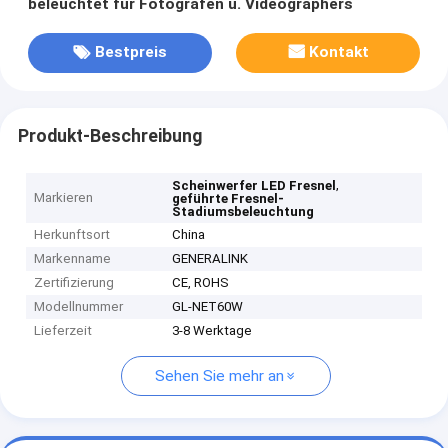
beleuchtet für Fotografen u. Videographers
Bestpreis
Kontakt
Produkt-Beschreibung
,
Scheinwerfer LED Fresnel
Markieren
geführte Fresnel-
Stadiumsbeleuchtung
Herkunftsort
China
Markenname
GENERALINK
Zertifizierung
CE, ROHS
Modellnummer
GL-NET60W
Lieferzeit
3-8 Werktage
Sehen Sie mehr an