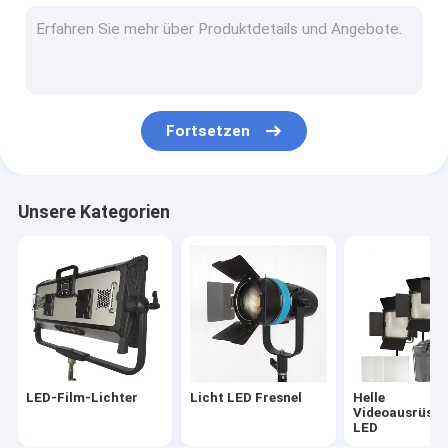
Geführte Lichtpaneele für Video
HMI-Lichter
Lichter LED RGBW
Fortsetzen
LED-Raum-Lichter
Zubehör
Unsere Kategorien
LED-Licht mit Stangenbetrieb
LED-Monolicht
LED-Film-Lichter
Licht LED Fresnel
Helle
Videoausrüst
LED