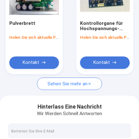
Qualitätskontrolle
Kontaktieren Sie uns
Pulverbrett
Kontrollorgane für
Hochspannungs-
NACHRICHTEN
Licht LED Fresnel
Holen Sie sich aktuelle Preis
Holen Sie sich aktuelle Preis
Fordern Sie ein Zitat
News
Kontakt
Kontakt
Sehen Sie mehr an
LED-Film-Lichter
Licht LED Fresnel
Hinterlass Eine Nachricht
Wir Werden Schnell Antworten
Helle Videoausrüstung LED
Weiches Lichtpaneel LED