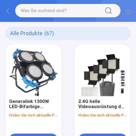
Alle Produkte
(67)
Generalink 1300W
2.4G helle
LED-Bifarbige
Videoausrüstung der
Raumleuchte
Fernbedienungs-3
Holen Sie sich aktuelle Preis
Holen Sie sich aktuelle Preis
LED mit NP-F
Batterie-Platten für
Beleuchtung im
Freien