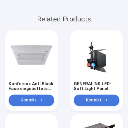
Related Products
Konferenz Anti Black
GENERALINK LED-
Face eingebettete
Soft Light Panel
elektrische Flip-
120W für die
Oberflächenlicht
Beleuchtung von
Kontakt
Kontakt
Studios ((Pole-
Operated Yoke)