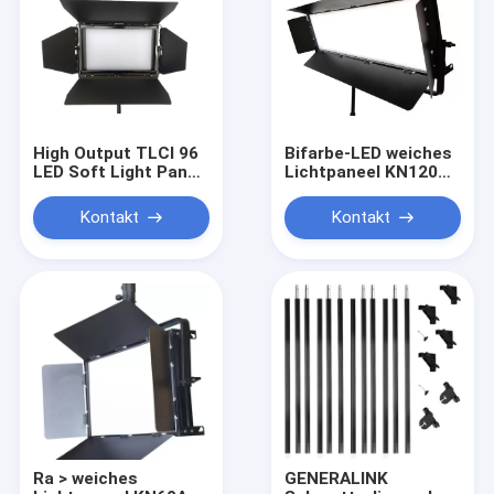
High Output TLCI 96
Bifarbe-LED weiches
LED Soft Light Panel
Lichtpaneel KN120AS
120W für die
200W entwarf Film-
Beleuchtung von
und Studio-
Kontakt
Kontakt
Studios ((Pole-
Beleuchtung
Operated Yoke)
Ra > weiches
GENERALINK