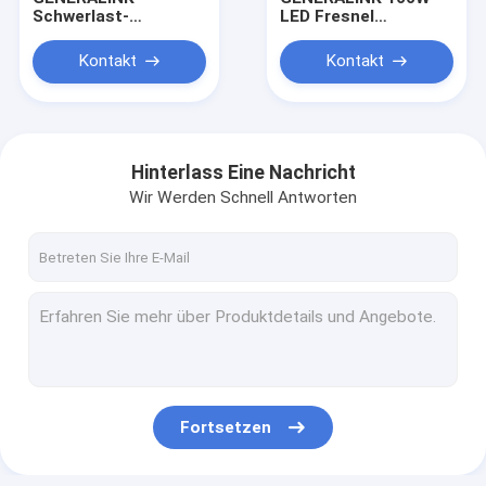
Schwerlast-
LED Fresnel
Reibungspantographen
Videolicht Hohe CRI
((1,2-4 m)
Wolfram Fresnel
Kontakt
Kontakt
Licht mit Stang-
betriebenen Joch
Hinterlass Eine Nachricht
Wir Werden Schnell Antworten
Zuhause
Produkte
Fortsetzen
Werksführung