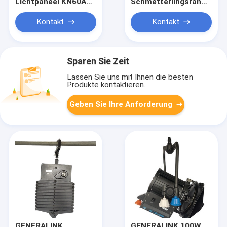
Lichtpaneel KN60AS
Schmetterlingsrahmen
100W mit 96 LED
3,6 m*3,6 m
entwarf für Höhe der
Kontakt
Kontakt
3m Film-und Studio-
Beleuchtung
Sparen Sie Zeit
Lassen Sie uns mit Ihnen die besten
Produkte kontaktieren.
Geben Sie Ihre Anforderung
GENERALINK
GENERALINK 100W