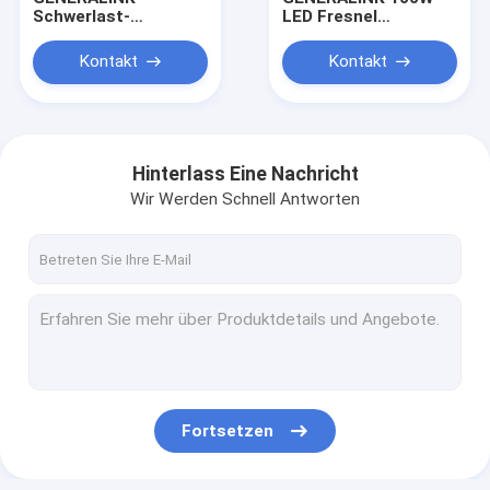
Schwerlast-
LED Fresnel
Reibungspantographen
Videolicht Hohe CRI
((1,2-4 m)
Wolfram Fresnel
Kontakt
Kontakt
Licht mit Stang-
betriebenen Joch
Hinterlass Eine Nachricht
Wir Werden Schnell Antworten
Zuhause
Produkte
Fortsetzen
Werksführung