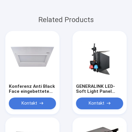
Related Products
Konferenz Anti Black
GENERALINK LED-
Face eingebettete
Soft Light Panel
elektrische Flip-
120W für die
Oberflächenlicht
Beleuchtung von
Kontakt
Kontakt
Studios ((Pole-
Operated Yoke)