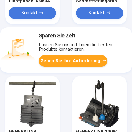
Lichtpaneel KN60AS
Schmetterlingsrahmen
100W mit 96 LED
3,6 m*3,6 m
entwarf für Höhe der
Kontakt
Kontakt
3m Film-und Studio-
Beleuchtung
Sparen Sie Zeit
Lassen Sie uns mit Ihnen die besten
Produkte kontaktieren.
Geben Sie Ihre Anforderung
GENERALINK
GENERALINK 100W