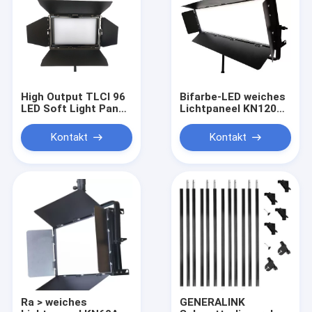
High Output TLCI 96
Bifarbe-LED weiches
LED Soft Light Panel
Lichtpaneel KN120AS
120W für die
200W entwarf Film-
Beleuchtung von
und Studio-
Kontakt
Kontakt
Studios ((Pole-
Beleuchtung
Operated Yoke)
Ra > weiches
GENERALINK